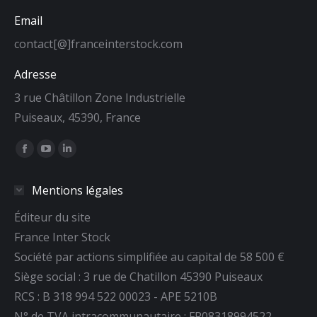
Email
contact[@]franceinterstock.com
Adresse
3 rue Châtillon Zone Industrielle
Puiseaux, 45390, France
Trouvez nous sur :
La
La
La
page
page
page
Mentions légales
Facebook
YouTube
LinkedIn
s'ouvre
s'ouvre
s'ouvre
Éditeur du site
dans
dans
dans
France Inter Stock
une
une
une
Société par actions simplifiée au capital de 58 500 €
nouvelle
nouvelle
nouvelle
Siège social : 3 rue de Chatillon 45390 Puiseaux
fenêtre
fenêtre
fenêtre
RCS : B 318 994 522 00023 - APE 5210B
N° de TVA intracommunautaire : FR08318994522