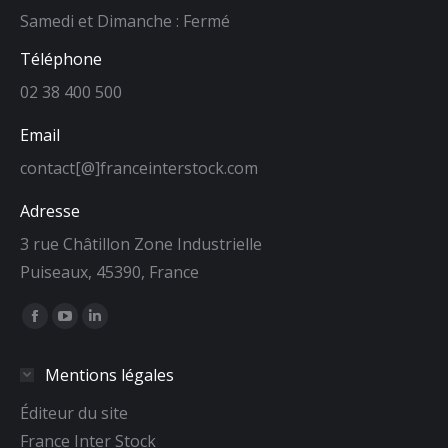
Samedi et Dimanche : Fermé
Téléphone
02 38 400 500
Email
contact[@]franceinterstock.com
Adresse
3 rue Châtillon Zone Industrielle
Puiseaux, 45390, France
Trouvez nous sur :
La
La
La
page
page
page
Mentions légales
Facebook
YouTube
LinkedIn
s'ouvre
s'ouvre
s'ouvre
Éditeur du site
dans
dans
dans
France Inter Stock