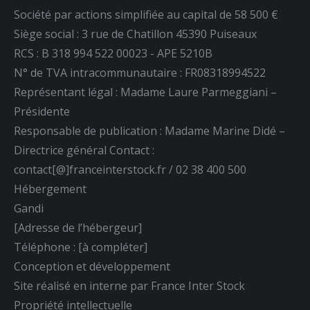
une
une
une
Société par actions simplifiée au capital de 58 500 €
nouvelle
nouvelle
nouvelle
Siège social : 3 rue de Chatillon 45390 Puiseaux
fenêtre
fenêtre
fenêtre
RCS : B 318 994 522 00023 - APE 5210B
N° de TVA intracommunautaire : FR08318994522
Représentant légal : Madame Laure Parmeggiani –
Présidente
Responsable de publication : Madame Marine Didé –
Directrice général Contact :
contact[@]franceinterstock.fr / 02 38 400 500
Hébergement
Gandi
[Adresse de l’hébergeur]
Téléphone : [à compléter]
Conception et développement
Site réalisé en interne par France Inter Stock
Propriété intellectuelle