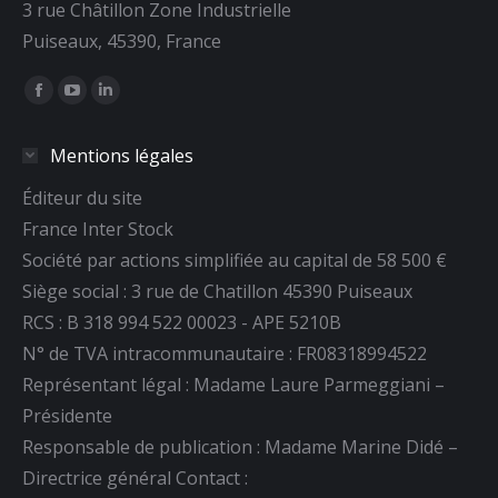
3 rue Châtillon Zone Industrielle
Puiseaux, 45390, France
Trouvez nous sur :
La
La
La
page
page
page
Mentions légales
Facebook
YouTube
LinkedIn
s'ouvre
s'ouvre
s'ouvre
Éditeur du site
dans
dans
dans
France Inter Stock
une
une
une
Société par actions simplifiée au capital de 58 500 €
nouvelle
nouvelle
nouvelle
Siège social : 3 rue de Chatillon 45390 Puiseaux
fenêtre
fenêtre
fenêtre
RCS : B 318 994 522 00023 - APE 5210B
N° de TVA intracommunautaire : FR08318994522
Représentant légal : Madame Laure Parmeggiani –
Présidente
Responsable de publication : Madame Marine Didé –
Directrice général Contact :