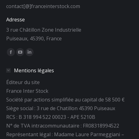
contact[@]franceinterstock.com
Adresse
3 rue Châtillon Zone Industrielle
Puiseaux, 45390, France
Trouvez nous sur :
La
La
La
page
page
page
Mentions légales
Facebook
YouTube
LinkedIn
s'ouvre
s'ouvre
s'ouvre
Éditeur du site
dans
dans
dans
France Inter Stock
une
une
une
Société par actions simplifiée au capital de 58 500 €
nouvelle
nouvelle
nouvelle
Siège social : 3 rue de Chatillon 45390 Puiseaux
fenêtre
fenêtre
fenêtre
RCS : B 318 994 522 00023 - APE 5210B
N° de TVA intracommunautaire : FR08318994522
Représentant légal : Madame Laure Parmeggiani –