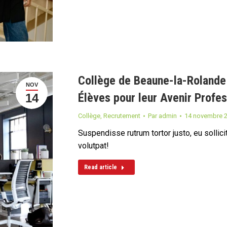
Collège de Beaune-la-Rolande
NOV
Élèves pour leur Avenir Profe
14
Collège
,
Recrutement
Par
admin
14 novembre 
Suspendisse rutrum tortor justo, eu sollicitu
volutpat!
Read article