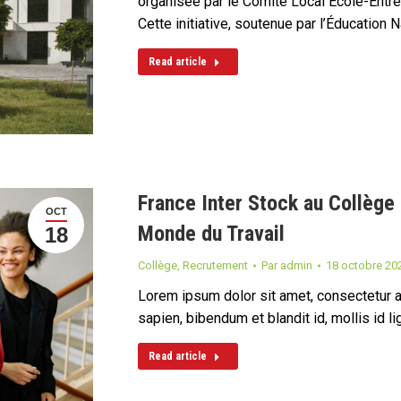
organisée par le Comité Local Ecole-Entre
Cette initiative, soutenue par l’Éducation 
Read article
France Inter Stock au Collège
OCT
Monde du Travail
18
Collège
,
Recrutement
Par
admin
18 octobre 20
Lorem ipsum dolor sit amet, consectetur adi
sapien, bibendum et blandit id, mollis id 
Read article