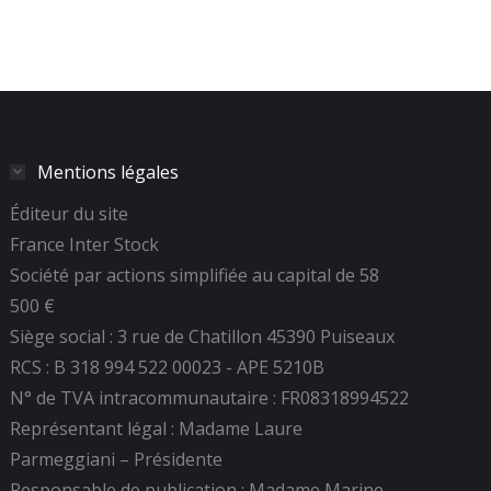
Mentions légales
Éditeur du site
France Inter Stock
Société par actions simplifiée au capital de 58
500 €
Siège social : 3 rue de Chatillon 45390 Puiseaux
RCS : B 318 994 522 00023 - APE 5210B
N° de TVA intracommunautaire : FR08318994522
Représentant légal : Madame Laure
Parmeggiani – Présidente
Responsable de publication : Madame Marine