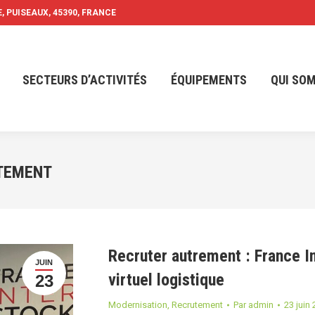
, PUISEAUX, 45390, FRANCE
SECTEURS D’ACTIVITÉS
ÉQUIPEMENTS
QUI SO
SECTEURS D’ACTIVITÉS
ÉQUIPEMENTS
QUI SO
TEMENT
Recruter autrement : France 
JUIN
virtuel logistique
23
Modernisation
,
Recrutement
Par
admin
23 juin