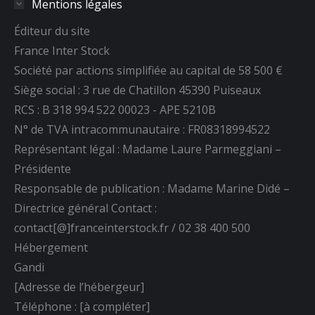
Mentions légales
Facebook
YouTube
LinkedIn
s'ouvre
s'ouvre
s'ouvre
Éditeur du site
dans
dans
dans
France Inter Stock
une
une
une
Société par actions simplifiée au capital de 58 500 €
nouvelle
nouvelle
nouvelle
Siège social : 3 rue de Chatillon 45390 Puiseaux
fenêtre
fenêtre
fenêtre
RCS : B 318 994 522 00023 - APE 5210B
N° de TVA intracommunautaire : FR08318994522
Représentant légal : Madame Laure Parmeggiani –
Présidente
Responsable de publication : Madame Marine Didé –
Directrice général Contact :
contact[@]franceinterstock.fr / 02 38 400 500
Hébergement
Gandi
[Adresse de l’hébergeur]
Téléphone : [à compléter]