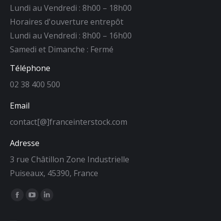
Lundi au Vendredi : 8h00 – 18h00
Horaires d'ouverture entrepôt
Lundi au Vendredi : 8h00 – 16h00
Samedi et Dimanche : Fermé
Téléphone
02 38 400 500
Email
contact[@]franceinterstock.com
Adresse
3 rue Châtillon Zone Industrielle
Puiseaux, 45390, France
Trouvez nous sur :
La
La
La
page
page
page