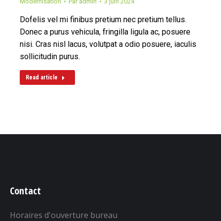
Modernisation
Par
admin
3 juin 2024
Dofelis vel mi finibus pretium nec pretium tellus.
Donec a purus vehicula, fringilla ligula ac, posuere
nisi. Cras nisl lacus, volutpat a odio posuere, iaculis
sollicitudin purus.
Read article
Contact
Horaires d'ouverture bureau