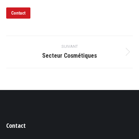
Contact
Navigation
SUIVANT
de
Secteur Cosmétiques
Projets
similaires
commentaire
Contact