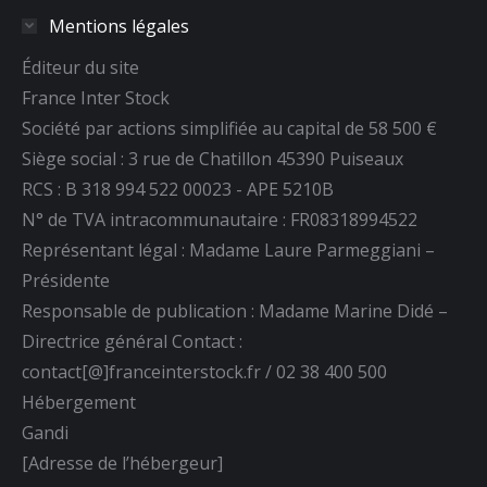
page
page
page
Mentions légales
Facebook
YouTube
LinkedIn
s'ouvre
s'ouvre
s'ouvre
Éditeur du site
dans
dans
dans
France Inter Stock
une
une
une
Société par actions simplifiée au capital de 58 500 €
nouvelle
nouvelle
nouvelle
Siège social : 3 rue de Chatillon 45390 Puiseaux
fenêtre
fenêtre
fenêtre
RCS : B 318 994 522 00023 - APE 5210B
N° de TVA intracommunautaire : FR08318994522
Représentant légal : Madame Laure Parmeggiani –
Présidente
Responsable de publication : Madame Marine Didé –
Directrice général Contact :
contact[@]franceinterstock.fr / 02 38 400 500
Hébergement
Gandi
[Adresse de l’hébergeur]