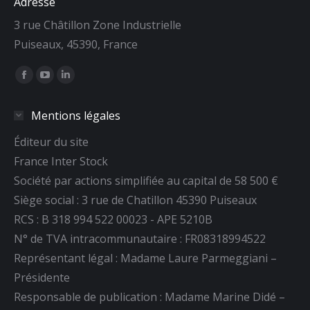
Adresse
3 rue Châtillon Zone Industrielle
Puiseaux, 45390, France
Trouvez nous sur :
La
La
La
page
page
page
Mentions légales
Facebook
YouTube
LinkedIn
s'ouvre
s'ouvre
s'ouvre
Éditeur du site
dans
dans
dans
France Inter Stock
une
une
une
Société par actions simplifiée au capital de 58 500 €
nouvelle
nouvelle
nouvelle
Siège social : 3 rue de Chatillon 45390 Puiseaux
fenêtre
fenêtre
fenêtre
RCS : B 318 994 522 00023 - APE 5210B
N° de TVA intracommunautaire : FR08318994522
Représentant légal : Madame Laure Parmeggiani –
Présidente
Responsable de publication : Madame Marine Didé –