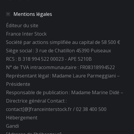
page
page
page
Mentions légales
Facebook
YouTube
LinkedIn
s'ouvre
s'ouvre
s'ouvre
Éditeur du site
dans
dans
dans
France Inter Stock
une
une
une
Société par actions simplifiée au capital de 58 500 €
nouvelle
nouvelle
nouvelle
Siège social : 3 rue de Chatillon 45390 Puiseaux
fenêtre
fenêtre
fenêtre
RCS : B 318 994 522 00023 - APE 5210B
N° de TVA intracommunautaire : FR08318994522
Représentant légal : Madame Laure Parmeggiani –
Présidente
Responsable de publication : Madame Marine Didé –
Directrice général Contact :
contact[@]franceinterstock.fr / 02 38 400 500
Hébergement
Gandi